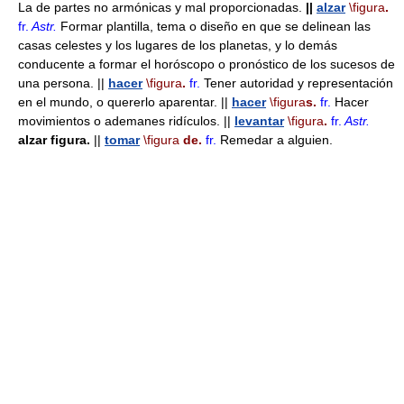
La de partes no armónicas y mal proporcionadas.
||
alzar
\figura
.
fr.
Astr.
Formar plantilla, tema o diseño en que se delinean las
casas celestes y los lugares de los planetas, y lo demás
conducente a formar el horóscopo o pronóstico de los sucesos de
una persona. ||
hacer
\figura
.
fr.
Tener autoridad y representación
en el mundo, o quererlo aparentar. ||
hacer
\figura
s.
fr.
Hacer
movimientos o ademanes ridículos. ||
levantar
\figura
.
fr.
Astr.
alzar figura.
||
tomar
\figura
de.
fr.
Remedar a alguien.