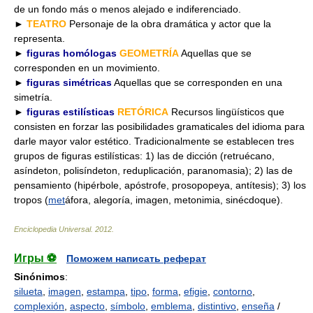
de un fondo más o menos alejado e indiferenciado.
►
TEATRO
Personaje de la obra dramática y actor que la
representa.
►
figuras homólogas
GEOMETRÍA
Aquellas que se
corresponden en un movimiento.
►
figuras simétricas
Aquellas que se corresponden en una
simetría.
►
figuras estilísticas
RETÓRICA
Recursos lingüísticos que
consisten en forzar las posibilidades gramaticales del idioma para
darle mayor valor estético. Tradicionalmente se establecen tres
grupos de figuras estilísticas: 1) las de dicción (retruécano,
asíndeton, polisíndeton, reduplicación, paranomasia); 2) las de
pensamiento (hipérbole, apóstrofe, prosopopeya, antítesis); 3) los
tropos (
met
áfora, alegoría, imagen, metonimia, sinécdoque).
Enciclopedia Universal
.
2012
.
Игры ⚽
Поможем написать реферат
Sinónimos
:
silueta
,
imagen
,
estampa
,
tipo
,
forma
,
efigie
,
contorno
,
complexión
,
aspecto
,
símbolo
,
emblema
,
distintivo
,
enseña
/