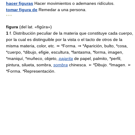
hacer figuras
Hacer movimientos o ademanes ridículos.
tomar figura de
Remedar a una persona.
* * *
figura
(del lat. «figūra»)
1
f. Distribución peculiar de la materia que constituye cada cuerpo,
por la cual es distinguible por la vista o el tacto de otros de la
misma materia, color, etc. ≃ *Forma. ⇒ *Aparición, bulto, *cosa,
*cuerpo, *dibujo, efigie, escultura, *fantasma, *forma, imagen,
*maniquí, *muñeco, objeto,
pajarita
de papel, palmito, *perfil,
pintura, silueta, sombra,
sombra
chinesca. ➢ *Dibujo. *Imagen. ➢
*Forma. *Representación.