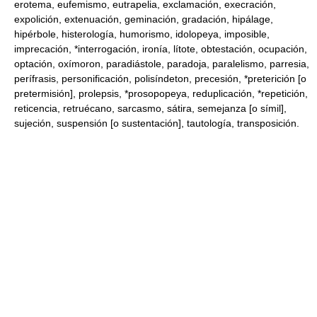
erotema, eufemismo, eutrapelia, exclamación, execración,
expolición, extenuación, geminación, gradación, hipálage,
hipérbole, histerología, humorismo, idolopeya, imposible,
imprecación, *interrogación, ironía, lítote, obtestación, ocupación,
optación, oxímoron, paradiástole, paradoja, paralelismo, parresia,
perífrasis, personificación, polisíndeton, precesión, *preterición [o
pretermisión], prolepsis, *prosopopeya, reduplicación, *repetición,
reticencia, retruécano, sarcasmo, sátira, semejanza [o símil],
sujeción, suspensión [o sustentación], tautología, transposición.