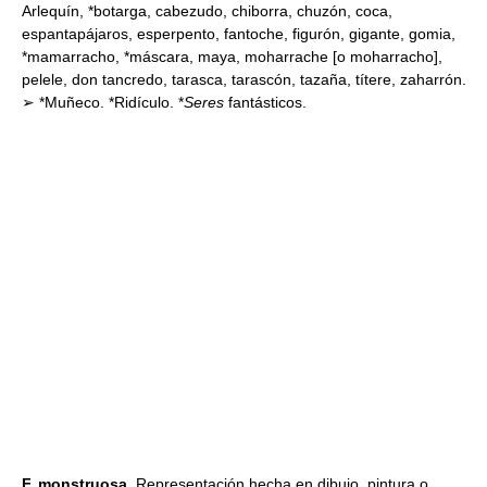
Arlequín, *botarga, cabezudo, chiborra, chuzón, coca,
espantapájaros, esperpento, fantoche, figurón, gigante, gomia,
*mamarracho, *máscara, maya, moharrache [o moharracho],
pelele, don tancredo, tarasca, tarascón, tazaña, títere, zaharrón.
➢ *Muñeco. *Ridículo. *
Seres
fantásticos.
F. monstruosa.
Representación hecha en dibujo, pintura o