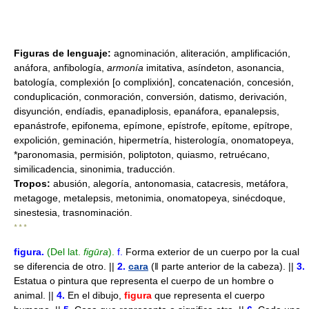
Figuras de lenguaje:
agnominación, aliteración, amplificación,
anáfora, anfibología,
armonía
imitativa, asíndeton, asonancia,
batología, complexión [o complixión], concatenación, concesión,
conduplicación, conmoración, conversión, datismo, derivación,
disyunción, endíadis, epanadiplosis, epanáfora, epanalepsis,
epanástrofe, epifonema, epímone, epístrofe, epítome, epítrope,
expolición, geminación, hipermetría, histerología, onomatopeya,
*paronomasia, permisión, poliptoton, quiasmo, retruécano,
similicadencia, sinonimia, traducción.
Tropos:
abusión, alegoría, antonomasia, catacresis, metáfora,
metagoge, metalepsis, metonimia, onomatopeya, sinécdoque,
sinestesia, trasnominación.
* * *
figura
.
(Del lat.
figūra
).
f.
Forma exterior de un cuerpo por la cual
se diferencia de otro. ||
2.
cara
(ǁ parte anterior de la cabeza). ||
3.
Estatua o pintura que representa el cuerpo de un hombre o
animal. ||
4.
En el dibujo,
figura
que representa el cuerpo