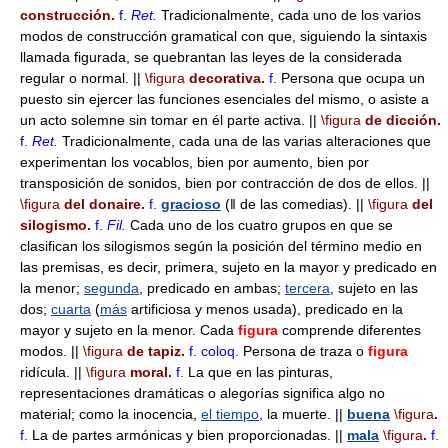
construcción.
f.
Ret.
Tradicionalmente, cada uno de los varios
modos de construcción gramatical con que, siguiendo la sintaxis
llamada figurada, se quebrantan las leyes de la considerada
regular o normal. ||
\figura
decorativa.
f.
Persona que ocupa un
puesto sin ejercer las funciones esenciales del mismo, o asiste a
un acto solemne sin tomar en él parte activa. ||
\figura
de dicción.
f.
Ret.
Tradicionalmente, cada una de las varias alteraciones que
experimentan los vocablos, bien por aumento, bien por
transposición de sonidos, bien por contracción de dos de ellos. ||
\figura
del donaire.
f.
gracioso
(ǁ de las comedias). ||
\figura
del
silogismo.
f.
Fil.
Cada uno de los cuatro grupos en que se
clasifican los silogismos según la posición del término medio en
las premisas, es decir, primera, sujeto en la mayor y predicado en
la menor;
segunda
, predicado en ambas;
tercera
, sujeto en las
dos;
cuarta
(
más
artificiosa y menos usada), predicado en la
mayor y sujeto en la menor. Cada
figura
comprende diferentes
modos. ||
\figura
de tapiz.
f.
coloq.
Persona de traza o
figura
ridícula. ||
\figura
moral.
f.
La que en las pinturas,
representaciones dramáticas o alegorías significa algo no
material; como la inocencia,
el tiempo
, la muerte. ||
buena
\figura
.
f.
La de partes armónicas y bien proporcionadas. ||
mala
\figura
.
f.