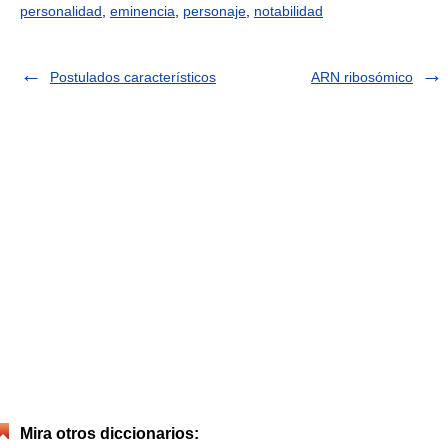
personalidad
,
eminencia
,
personaje
,
notabilidad
Postulados característicos
ARN ribosómico
Mira otros diccionarios: