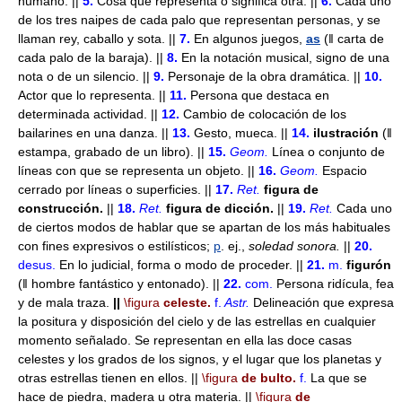
humano. ||
5.
Cosa que representa o significa otra. ||
6.
Cada uno
de los tres naipes de cada palo que representan personas, y se
llaman rey, caballo y sota. ||
7.
En algunos juegos,
as
(ǁ carta de
cada palo de la baraja). ||
8.
En la notación musical, signo de una
nota o de un silencio. ||
9.
Personaje de la obra dramática. ||
10.
Actor que lo representa. ||
11.
Persona que destaca en
determinada actividad. ||
12.
Cambio de colocación de los
bailarines en una danza. ||
13.
Gesto, mueca. ||
14.
ilustración
(ǁ
estampa, grabado de un libro). ||
15.
Geom.
Línea o conjunto de
líneas con que se representa un objeto. ||
16.
Geom.
Espacio
cerrado por líneas o superficies. ||
17.
Ret.
figura de
construcción.
||
18.
Ret.
figura de dicción.
||
19.
Ret.
Cada uno
de ciertos modos de hablar que se apartan de los más habituales
con fines expresivos o estilísticos;
p
. ej.,
soledad sonora.
||
20.
desus.
En lo judicial, forma o modo de proceder. ||
21.
m.
figurón
(ǁ hombre fantástico y entonado). ||
22.
com.
Persona ridícula, fea
y de mala traza.
||
\figura
celeste.
f.
Astr.
Delineación que expresa
la positura y disposición del cielo y de las estrellas en cualquier
momento señalado. Se representan en ella las doce casas
celestes y los grados de los signos, y el lugar que los planetas y
otras estrellas tienen en ellos. ||
\figura
de bulto.
f.
La que se
hace de piedra, madera u otra materia. ||
\figura
de