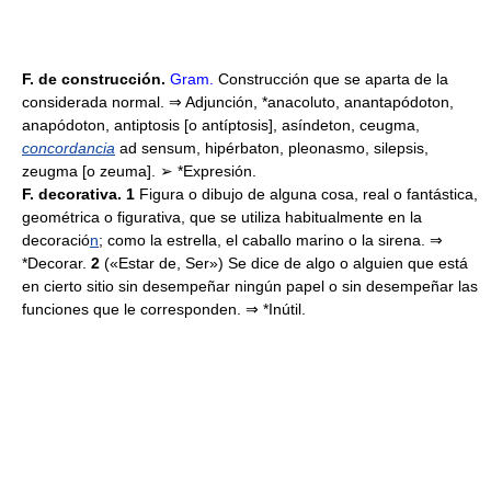
F. de construcción.
Gram.
Construcción que se aparta de la
considerada normal. ⇒ Adjunción, *anacoluto, anantapódoton,
anapódoton, antiptosis [o antíptosis], asíndeton, ceugma,
concordancia
ad sensum, hipérbaton, pleonasmo, silepsis,
zeugma [o zeuma]. ➢ *Expresión.
F. decorativa. 1
Figura o dibujo de alguna cosa, real o fantástica,
geométrica o figurativa, que se utiliza habitualmente en la
decoració
n
; como la estrella, el caballo marino o la sirena. ⇒
*Decorar.
2
(«Estar de, Ser») Se dice de algo o alguien que está
en cierto sitio sin desempeñar ningún papel o sin desempeñar las
funciones que le corresponden. ⇒ *Inútil.