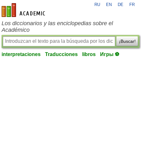
RU
EN
DE
FR
es-academic.com
Los diccionarios y las enciclopedias sobre el
Académico
¡Buscar!
interpretaciones
Traducciones
libros
Игры ⚽